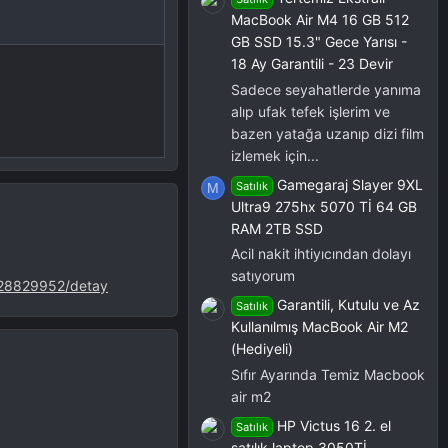
MacBook Air M4 16 GB 512
GB SSD 15.3" Gece Yarısı -
18 Ay Garantili - 23 Devir
Sadece seyahatlerde yanıma
alıp ufak tefek işlerim ve
bazen yatağa uzanıp dizi film
izlemek için...
Gamegaraj Slayer 9XL
Satılık
M
Ultra9 275hx 5070 Tİ 64 GB
RAM 2TB SSD
Acil nakit ihtiyıcından dolayı
satıyorum
-1328829952/detay
Garantili, Kutulu ve Az
Satılık
Kullanılmış MacBook Air M2
(Hediyeli)
Sıfır Ayarında Temiz Macbook
air m2
HP Victus 16 2. el
Satılık
satılık laptop 3050Tİ