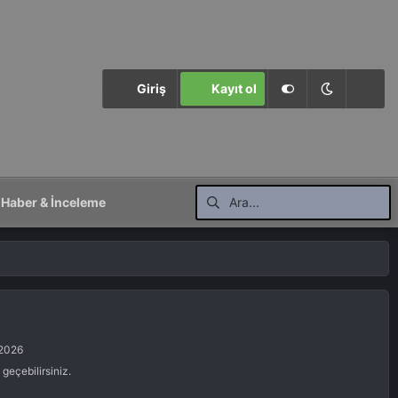
Giriş
Kayıt ol
Haber & İnceleme
 2026
eçebilirsiniz.