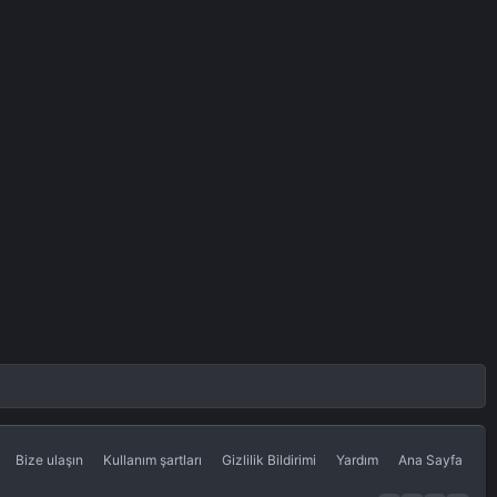
Bize ulaşın
Kullanım şartları
Gizlilik Bildirimi
Yardım
Ana Sayfa