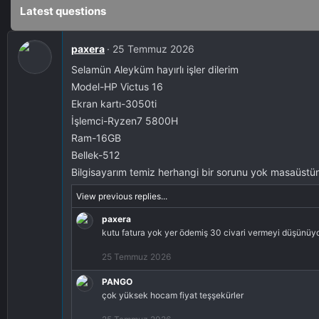
Latest questions
paxera
25 Temmuz 2026
Selamün Aleyküm hayırlı işler dilerim
Model-HP Victus 16
Ekran kartı-3050ti
İşlemci-Ryzen7 5800H
Ram-16GB
Bellek-512
Bilgisayarım temiz herhangi bir sorunu yok masaüstün
View previous replies...
paxera
kutu fatura yok yer ödemiş 30 civari vermeyi düşünüyor
25 Temmuz 2026
PANGO
çok yüksek hocam fiyat teşşekürler