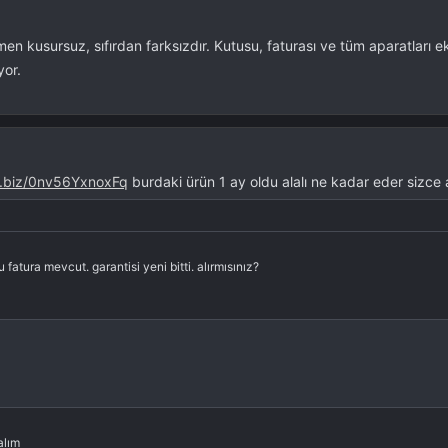
 kusursuz, sıfırdan farksızdır. Kutusu, faturası ve tüm aparatları e
yor.
b.biz/0nv56YxnoxFq
burdaki ürün 1 ay oldu alalı ne kadar eder sizce a
atura mevcut. garantisi yeni bitti. alırmısınız?
alım