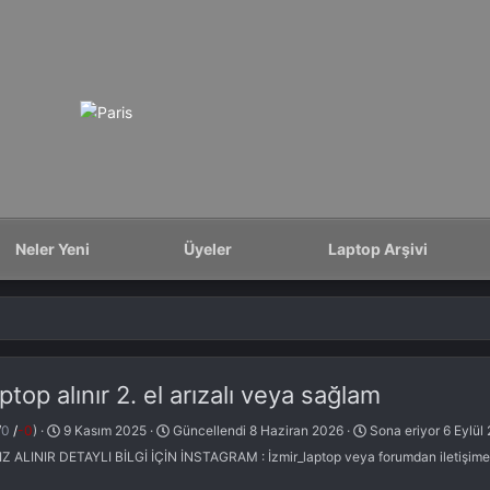
Neler Yeni
Üyeler
Laptop Arşivi
top alınır 2. el arızalı veya sağlam
C
/
0
/
-0
)
9 Kasım 2025
Güncellendi
8 Haziran 2026
Sona eriyor
6 Eylül
r
ALINIR DETAYLI BİLGİ İÇİN İNSTAGRAM : İzmir_laptop veya forumdan iletişime g
e