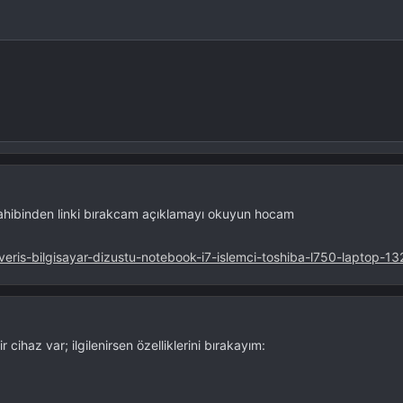
 sahibinden linki bırakcam açıklamayı okuyun hocam
lisveris-bilgisayar-dizustu-notebook-i7-islemci-toshiba-l750-laptop
haz var; ilgilenirsen özelliklerini bırakayım: