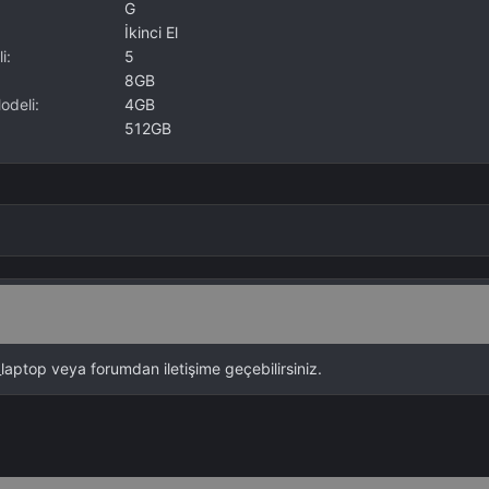
a
G
t
İkinci El
e
i
5
d
8GB
a
odeli
4GB
t
e
512GB
top veya forumdan iletişime geçebilirsiniz.