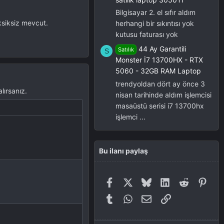
Bilgisayar 2. el sıfır aldım
ksiksiz mevcut.
herhangi bir sıkıntısı yok
kutusu faturası yok
44 Ay Garantili
Satılık
S
Monster İ7 13700HX - RTX
5060 - 32GB RAM Laptop
trendyoldan dört ay önce 3
lırsanız.
nisan tarihinde aldım işlemcisi
masaüstü serisi i7 13700hx
işlemci ...
Bu ilanı paylaş
Facebook
X
Bluesky
LinkedIn
Reddit
Pinte
Tumblr
WhatsApp
E-posta
Link