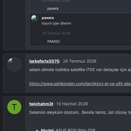
25 Temmuz 2026
paxera
R
e
paxera
a
hayırlı işler dilerim
k
s
25 Temmuz 2026
i
PANGO
R
y
e
o
a
n
k
tarkefertx5070
l
24 Temmuz 2026
s
a
selam elimde toshiba satellite l750 var detaylar için
i
r
y
:
o
https://www.sahibinden.com/ilan/ikinci-el-ve-sifir-a
n
l
a
twichahm3t
10 Haziran 2026
T
r
:
Selamün aleyküm dostum,. Bende temiz, üst düzey bir ci
Model:
ASUS ROG Strix G16