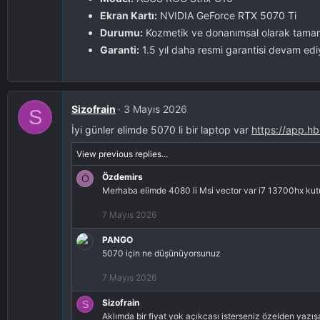
Ekran Kartı:
NVIDIA GeForce RTX 5070 Ti
Durumu:
Kozmetik ve donanımsal olarak tamamen
Garanti:
1.5 yıl daha resmi garantisi devam edi
Sizofrain
3 Mayıs 2026
S
İyi günler elimde 5070 li bir laptop var
https://app.h
View previous replies...
Özdemirs
Ö
Merhaba elimde 4080 li Msi vector var i7 13700hx kutu f
7 Mayıs 2026
PANGO
5070 için ne düşünüyorsunuz
7 Mayıs 2026
Sizofrain
S
Aklımda bir fiyat yok açıkcası isterseniz özelden yazış