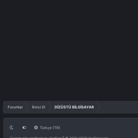
Forumlar
İkinci El
DİZÜSTÜ BİLGİSAYAR
Türkçe (TR)
®
Community platform by XenForo
© 2010-2026 XenForo Ltd.