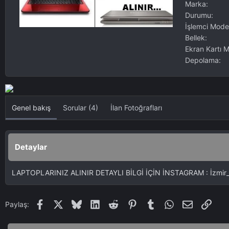
n
Marka
ı
Durumu
y
İşlemci Model
a
Bellek
y
Ekran Kartı M
ı
n
Depolama
l
a
y
a
Genel bakış
Sorular (4)
İlan Fotoğrafları
n
Detaylar
LAPTOPLARINIZ ALINIR DETAYLI BİLGİ İÇİN İNSTAGRAM : İzmir_lap
Facebook
X
Bluesky
LinkedIn
Reddit
Pinterest
Tumblr
WhatsApp
E-posta
Link
Paylaş: