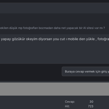
a çekilen düşük mp fotoğrafları bozmadan daha net yapacak bir AI sitesi var mı ?
rse yapay gözükür okeyim diyorsan you cut ı mobile den yükle , fotoğ
Buraya cevap vermek için giriş y
Cevap
30
Hit
723