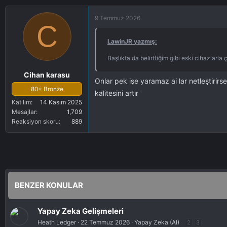
9 Temmuz 2026
C
LawinJR yazmış:
Başlıkta da belirttiğim gibi eski cihazlarl
Cihan karasu
Onlar pek işe yaramaz ai lar netleştiri
80+ Bronze
kalitesini artır
Katılım
14 Kasım 2025
Mesajlar
1,709
Reaksiyon skoru
889
BENZER KONULAR
Yapay Zeka Gelişmeleri
Heath Ledger
22 Temmuz 2026
Yapay Zeka (AI)
2
3