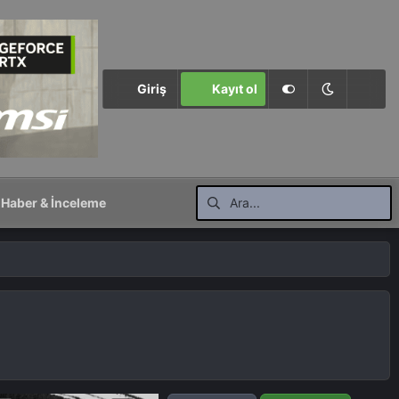
Giriş
Kayıt ol
Haber & İnceleme