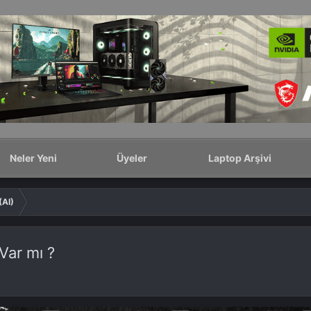
Neler Yeni
Üyeler
Laptop Arşivi
(AI)
Var mı ?