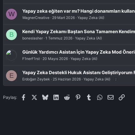
Yapay zeka eğiten var mı? Hangi donanımları kulla
W
WagnerCreative
29 Mart 2026
Yapay Zeka (AI)
Kendi Yapay Zekamı Baştan Sona Tamamen Kendim
B
boneslasher
1 Temmuz 2026
Yapay Zeka (AI)
Günlük Yardımcı Asistan İçin Yapay Zeka Mod Öneri
F1nerF1rst
20 Mayıs 2026
Yapay Zeka (AI)
Yapay Zeka Destekli Hukuk Asistanı Geliştiriyorum F
E
Erdoğan Zeybek
25 Haziran 2026
Yapay Zeka (AI)
2
Facebook
X
Bluesky
LinkedIn
Reddit
Pinterest
Tumblr
WhatsApp
E-posta
Link
Paylaş: