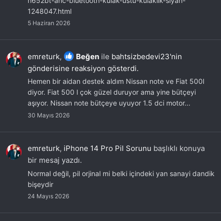
h652bt-anc-bluetooth-kulak-ustu-kulaklik-siyah-
1248047.html
5 Haziran 2026
emreturk
,
Beğen
ile
bahtsizbedevi23'nin
gönderisine reaksiyon gösterdi.
Hemen bir aidan destek aldım Nissan note ve Fiat 500l
diyor. Fiat 500 l çok güzel duruyor ama yine bütçeyi
aşıyor. Nissan note bütçeye uyuyor 1.5 dci motor...
30 Mayıs 2026
emreturk
,
iPhone 14 Pro Pil Sorunu
başlıklı konuya
bir mesaj yazdı.
Normal değil, pil orjinal mi belki içindeki yan sanayi dandik
bişeydir
24 Mayıs 2026