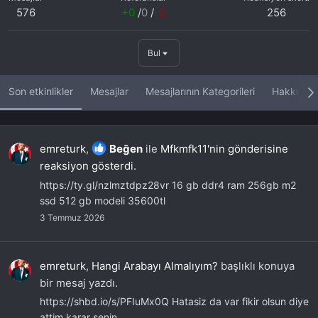
576
+0
/
0
/
-0
256
Bul
Son etkinlikler
Mesajlar
Mesajlarının Kategorileri
Hakkında
emreturk
,
Beğen
ile
Mfkmfk11'nin gönderisine
reaksiyon gösterdi.
https://ty.gl/nzlmztdpz28vr 16 gb ddr4 ram 256gb m2
ssd 512 gb modeli 35600tl
3 Temmuz 2026
emreturk
,
Hangi Arabayı Almalıyım?
başlıklı konuya
bir mesaj yazdı.
https://shbd.io/s/PFIuMx0Q Hatasiz da var fikir olsun diye
attim karar senin