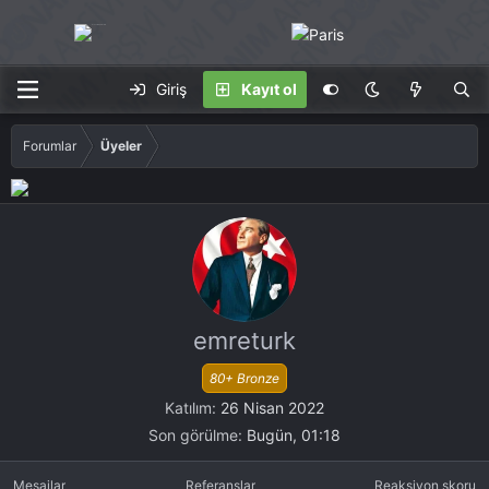
Giriş
Kayıt ol
Forumlar
Üyeler
emreturk
80+ Bronze
Katılım
26 Nisan 2022
Son görülme
Bugün, 01:18
Mesajlar
Referanslar
Reaksiyon skoru