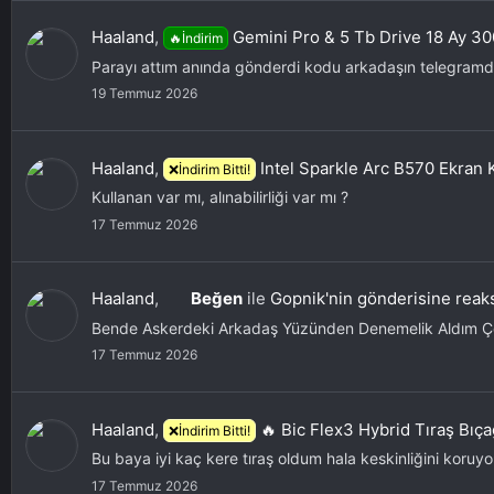
Haaland
,
Gemini Pro & 5 Tb Drive 18 Ay 30
🔥İndirim
Parayı attım anında gönderdi kodu arkadaşın telegramda 
19 Temmuz 2026
Haaland
,
Intel Sparkle Arc B570 Ekran K
❌İndirim Bitti!
Kullanan var mı, alınabilirliği var mı ?
17 Temmuz 2026
Haaland
,
Beğen
ile
Gopnik'nin gönderisine reaks
Bende Askerdeki Arkadaş Yüzünden Denemelik Aldım 
17 Temmuz 2026
Haaland
,
🔥 Bic Flex3 Hybrid Tıraş Bıç
❌İndirim Bitti!
Bu baya iyi kaç kere tıraş oldum hala keskinliğini koruyor 
17 Temmuz 2026