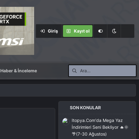
Giriş
Kayıt ol
Haber & İnceleme
SON KONULAR
Itopya.Com'da Mega Yaz
İndirimleri Seni Bekliyor 🔥🌞
🌴(7-30 Ağustos)