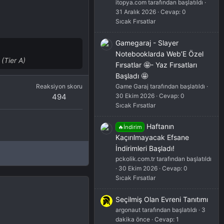
itopya.com tarafından başlatıldı
31 Aralık 2026
Cevap: 0
Sıcak Fırsatlar
Gamegaraj - Slayer
Notebooklarda Web’E Özel
(Tier A)
Fırsatlar 🤩- Yaz Fırsatları
Başladı 🤩
Game Garaj tarafından başlatıldı
Reaksiyon skoru
30 Ekim 2026
Cevap: 0
494
Sıcak Fırsatlar
Haftanın
🔥İndirim
Kaçırılmayacak Efsane
İndirimleri Başladı!
pckolik.com.tr tarafından başlatıldı
30 Ekim 2026
Cevap: 0
Sıcak Fırsatlar
Seçilmiş Olan Evreni Tanıtımı
argonaut tarafından başlatıldı
3
dakika önce
Cevap: 1