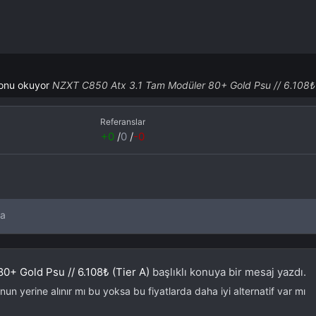
onu okuyor
NZXT C850 Atx 3.1 Tam Modüler 80+ Gold Psu // 6.108₺ 
Referanslar
+0
/
0
/
-0
da
+ Gold Psu // 6.108₺ (Tier A)
başlıklı konuya bir mesaj yazdı.
un yerine alınır mı bu yoksa bu fiyatlarda daha iyi alternatif var mı