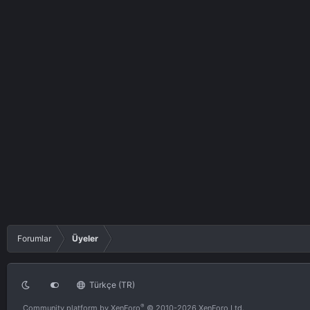
Forumlar
Üyeler
Türkçe (TR)
®
Community platform by XenForo
© 2010-2026 XenForo Ltd.