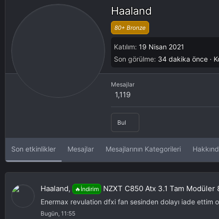
Haaland
80+ Bronze
Katılım
19 Nisan 2021
Son görülme
34 dakika önce
·
K
Mesajlar
1,119
Bul
Son etkinlikler
Mesajlar
Mesajlarının Kategorileri
Hakkın
Haaland
,
NZXT C850 Atx 3.1 Tam Modüler 80
🔥İndirim
Enermax revulation dfxi fan sesinden dolayı iade ettim on
Bugün, 11:55