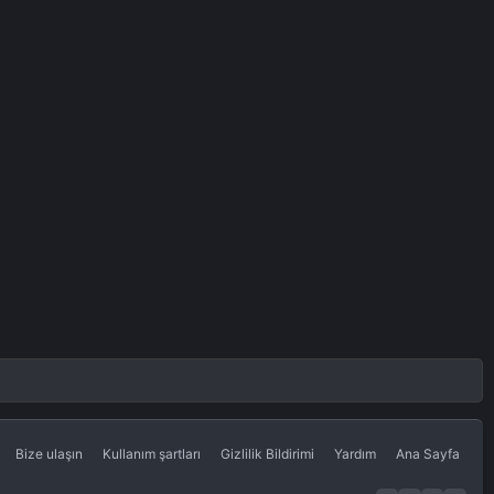
Bize ulaşın
Kullanım şartları
Gizlilik Bildirimi
Yardım
Ana Sayfa