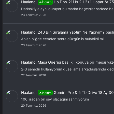
Haaland
,
Hp Dhs-2111s 2.1 2+1 Hoparlör 7
🔥İndirim
Darkınkiyle aynı duruyor bu marka başmışlar sadece bend
23 Temmuz 2026
Haaland
,
240 Bin Sıralama Yaptım Ne Yapıyım?
başlı
Ablan Niğde eemden sonra düzgün iş bulabildi mi
23 Temmuz 2026
Haaland
,
Masa Önerisi
başlıklı konuya bir mesaj yaz
2-3 senedir kullanıyorum güzel ama arkadaşlarında dediğ
22 Temmuz 2026
Haaland
,
Gemini Pro & 5 Tb Drive 18 Ay 30
🔥İndirim
100 liradan bir şey olacağını sanmıyorum
20 Temmuz 2026