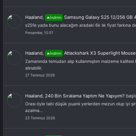
Haaland
,
Samsung Galaxy S25 12/256 GB 4
🔥İndirim
s25fe yada bunu alacağım aradaki 6k lık fiyat farkına d
Perşembe, 10:57
Haaland
,
Attackshark X3 Superlight Mouse
🔥İndirim
Zamanında temudan alıp kullanmıştım malzeme kalitesi kö
alınabilir.
27 Temmuz 2026
Haaland
,
240 Bin Sıralama Yaptım Ne Yapıyım?
başlı
Orası öyle tabi düşük puanlı yerlerden mezun olup iyi 
azalma...
23 Temmuz 2026