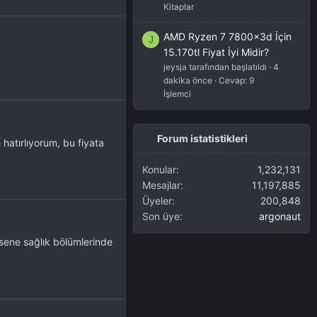
Kitaplar
AMD Ryzen 7 7800x3d İçin
J
15.170tl Fiyat İyi Midir?
jeysja tarafından başlatıldı
4
dakika önce
Cevap: 9
İşlemci
Forum istatistikleri
hatırlıyorum, bu fiyata
Konular
1,232,131
Mesajlar
11,197,885
Üyeler
200,848
Son üye
argonaut
sene sağlık bölümlerinde