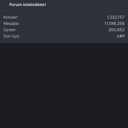
Forum istatistikleri
Konular
1,232,157
Mesajlar
11,198,256
Üyeler
200,852
Son üye
c4rf