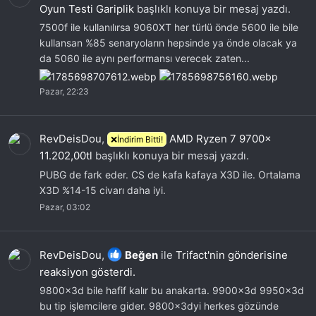
Oyun Testi Gariplik
başlıklı konuya bir mesaj yazdı.
7500f ile kullanılırsa 9060XT her türlü önde 5600 ile bile
kullansan %85 senaryoların hepsinde ya önde olacak ya
da 5060 ile aynı performansı verecek zaten...
Pazar, 22:23
RevDeisDou
,
AMD Ryzen 7 9700x
❌İndirim Bitti!
11.202,00tl
başlıklı konuya bir mesaj yazdı.
PUBG de fark eder. CS de kafa kafaya X3D ile. Ortalama
X3D %14-15 civarı daha iyi.
Pazar, 03:02
RevDeisDou
,
Beğen
ile
Trifact'nin gönderisine
reaksiyon gösterdi.
9800x3d bile hafif kalır bu anakarta. 9900x3d 9950x3d
bu tip işlemcilere gider. 9800x3dyi herkes gözünde