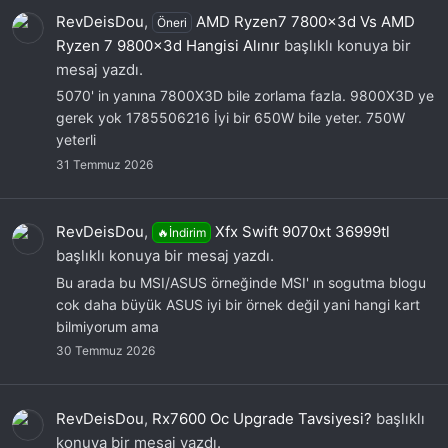
RevDeisDou
,
AMD Ryzen7 7800x3d Vs AMD
Öneri
Ryzen 7 9800x3d Hangisi Alınır
başlıklı konuya bir
mesaj yazdı.
5070' in yanına 7800X3D bile zorlama fazla. 9800X3D ye
gerek yok 1785506216 İyi bir 650W bile yeter. 750W
yeterli
31 Temmuz 2026
RevDeisDou
,
Xfx Swift 9070xt 36999tl
🔥İndirim
başlıklı konuya bir mesaj yazdı.
Bu arada bu MSI/ASUS örneğinde MSI' ın sogutma blogu
cok daha büyük ASUS iyi bir örnek değil yani hangi kart
bilmiyorum ama
30 Temmuz 2026
RevDeisDou
,
Rx7600 Oc Upgrade Tavsiyesi?
başlıklı
konuya bir mesaj yazdı.