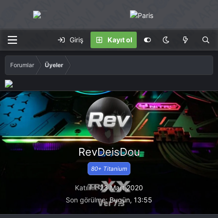
Giriş
Kayıt ol
Forumlar
Üyeler
RevDeisDou
80+ Titanium
Katılım
23 Mart 2020
Son görülme
Bugün, 13:55