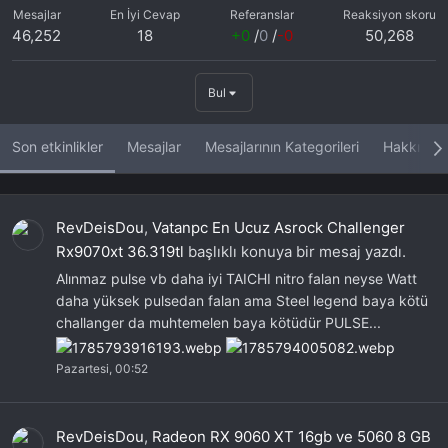
Mesajlar
En İyi Cevap
Referanslar
Reaksiyon skoru
46,252
18
+0
/
0
/
-0
50,268
Bul
Son etkinlikler
Mesajlar
Mesajlarının Kategorileri
Hakkında
RevDeisDou
,
Vatanpc En Ucuz Asrock Challenger
Rx9070xt 36.319tl
başlıklı konuya bir mesaj yazdı.
Alınmaz pulse vb daha iyi TAICHI nitro falan neyse Watt
daha yüksek pulsedan falan ama Steel legend baya kötü
challanger da muhtemelen baya kötüdür PULSE...
Pazartesi, 00:52
RevDeisDou
,
Radeon RX 9060 XT 16gb ve 5060 8 GB