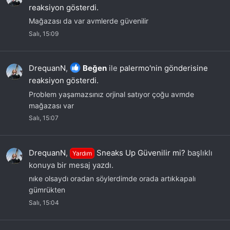
reaksiyon gösterdi.
Mağazası da var avmlerde güvenilir
Salı, 15:09
DrequanN
,
Beğen
ile
palermo'nin gönderisine
reaksiyon gösterdi.
Problem yaşamazsınız orjinal satıyor çoğu avmde
mağazası var
Salı, 15:07
DrequanN
,
Sneaks Up Güvenilir mi?
başlıklı
Yardım
konuya bir mesaj yazdı.
nıke olsaydı oradan söylerdimde orada artıkkapalı
gümrükten
Salı, 15:04