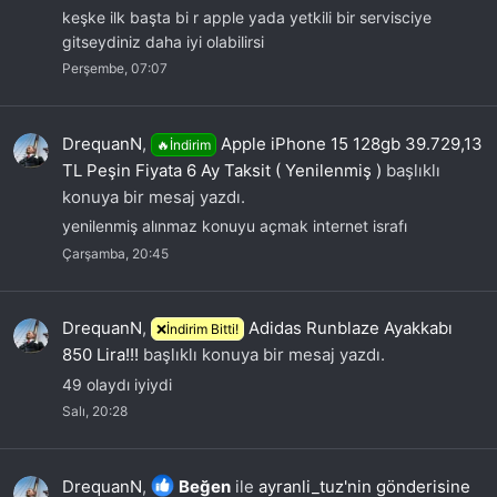
keşke ilk başta bi r apple yada yetkili bir servisciye
gitseydiniz daha iyi olabilirsi
Perşembe, 07:07
DrequanN
,
Apple iPhone 15 128gb 39.729,13
🔥İndirim
TL Peşin Fiyata 6 Ay Taksit ( Yenilenmiş )
başlıklı
konuya bir mesaj yazdı.
yenilenmiş alınmaz konuyu açmak internet israfı
Çarşamba, 20:45
DrequanN
,
Adidas Runblaze Ayakkabı
❌İndirim Bitti!
850 Lira!!!
başlıklı konuya bir mesaj yazdı.
49 olaydı iyiydi
Salı, 20:28
DrequanN
,
Beğen
ile
ayranli_tuz'nin gönderisine