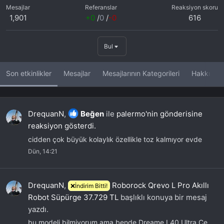
Mesajlar
Referanslar
Reaksiyon skoru
1,901
+0
/
0
/
-0
616
Bul
Son etkinlikler
Mesajlar
Mesajlarının Kategorileri
Hakkında
DrequanN
,
Beğen
ile
palermo'nin gönderisine
reaksiyon gösterdi.
cidden çok büyük kolaylık özellikle toz kalmıyor evde
Dün, 14:21
DrequanN
,
Roborock Qrevo L Pro Akıllı
❌İndirim Bitti!
Robot Süpürge 37.729 TL
başlıklı konuya bir mesaj
yazdı.
bu modeli bilmiyorum ama bende Dreame L40 Ultra Ce