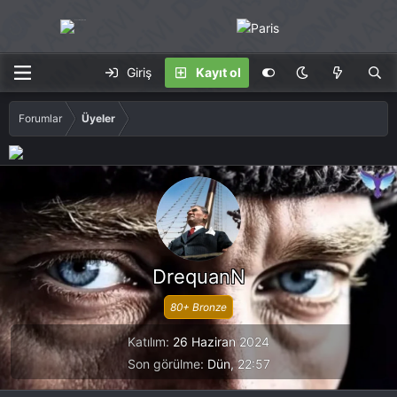
Giriş
Kayıt ol
Forumlar
Üyeler
DrequanN
80+ Bronze
Katılım
26 Haziran 2024
Son görülme
Dün, 22:57