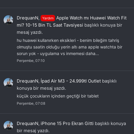
DrequanN
,
Apple Watch mı Huawei Watch Fit
Yardım
mi? 10-15 Bin TL Saat Tavsiyesi
başlıklı konuya bir
mesaj yazdı.
hu huawei kullanırken eksikleri - benim bileğim tahriş
olmuştu saatin olduğu yerin altı ama apple watchta bir
sorun yok - uygulama vs inmemesi daha...
Perşembe, 07:10
DrequanN
,
İpad Air M3 - 24.999tl Outlet
başlıklı
konuya bir mesaj yazdı.
küçük çocukların içinden geçtiği bir tablet
Perşembe, 07:08
DrequanN
,
iPhone 15 Pro Ekran Gitti
başlıklı konuya
bir mesaj yazdı.