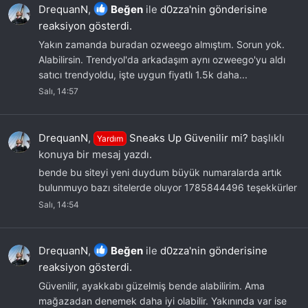
DrequanN
,
Beğen
ile
d0zza'nin gönderisine
reaksiyon gösterdi.
Yakın zamanda buradan ozweego almıştım. Sorun yok.
Alabilirsin. Trendyol'da arkadaşım aynı ozweego'yu aldı
satıcı trendyoldu, işte uygun fiyatlı 1.5k daha...
Salı, 14:57
DrequanN
,
Sneaks Up Güvenilir mi?
başlıklı
Yardım
konuya bir mesaj yazdı.
bende bu siteyi yeni duydum büyük numaralarda artık
bulunmuyo bazı sitelerde oluyor 1785844496 teşekkürler
Salı, 14:54
DrequanN
,
Beğen
ile
d0zza'nin gönderisine
reaksiyon gösterdi.
Güvenilir, ayakkabı güzelmiş bende alabilirim. Ama
mağazadan denemek daha iyi olabilir. Yakınında var ise