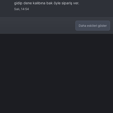
gidip dene kalıbına bak öyle sipariş ver.
Salı, 14:54
Daha eskileri göster