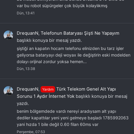
var bu robot süpürgeler çok büyük kolaylıkmış
Dün, 13:41
DrequanN
,
Telefonun Bataryası Şişti Ne Yapayım
başlıklı konuya bir mesaj yazdı.
şiştiği an kapatın hocam telefonu elinizden bu tarz işler
geliyorsa bataryayı deji woyax ile değiştirin eski modelden
dolayı orijinal zordur yoksa hemen...
Dün, 13:38
DrequanN
,
Türk Telekom Genel Alt Yapı
Yardım
Sorunu 1 Aydır İnternet Yok
başlıklı konuya bir mesaj
yazdı.
benim bölgemdede vardı nereyi aradıysam alt yapı
dediler kapattılar yeni yeni gelmeye başladı 1785992063
yani hızda 1 bile değil 0.60 filan 60ms var
Perşembe, 07:53