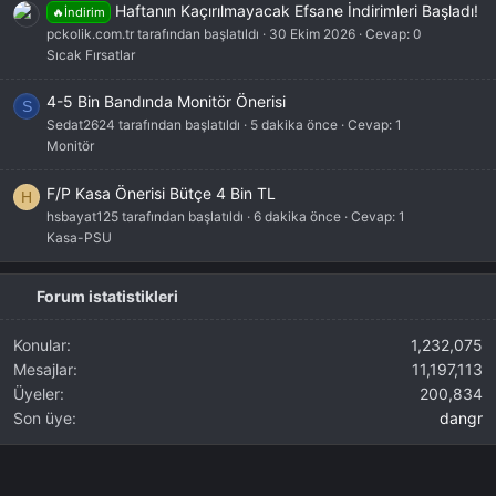
Haftanın Kaçırılmayacak Efsane İndirimleri Başladı!
🔥İndirim
pckolik.com.tr tarafından başlatıldı
30 Ekim 2026
Cevap: 0
Sıcak Fırsatlar
4-5 Bin Bandında Monitör Önerisi
S
Sedat2624 tarafından başlatıldı
5 dakika önce
Cevap: 1
Monitör
F/P Kasa Önerisi Bütçe 4 Bin TL
H
hsbayat125 tarafından başlatıldı
6 dakika önce
Cevap: 1
Kasa-PSU
Forum istatistikleri
Konular
1,232,075
Mesajlar
11,197,113
Üyeler
200,834
Son üye
dangr