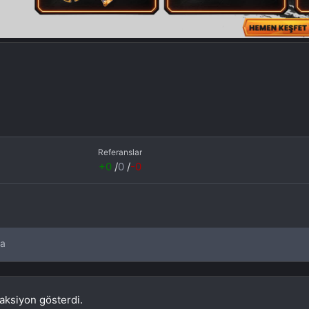
Referanslar
+0
/
0
/
-0
da
aksiyon gösterdi.