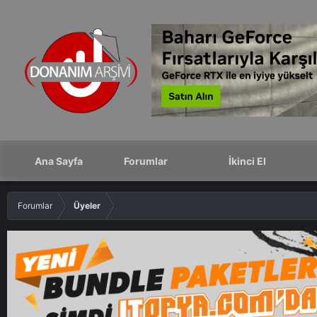
Ana Sayfa
Forumlar
İkinci El
Forumlar
Üyeler