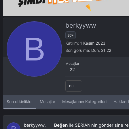
berkyyww
B
80+
Katılım
1 Kasım 2023
Son görülme
Dün, 21:22
Mesajlar
22
Bul
Son etkinlikler
Mesajlar
Mesajlarının Kategorileri
Hakkın
berkyyww
,
Beğen
ile
SERIAN'nin gönderisine re