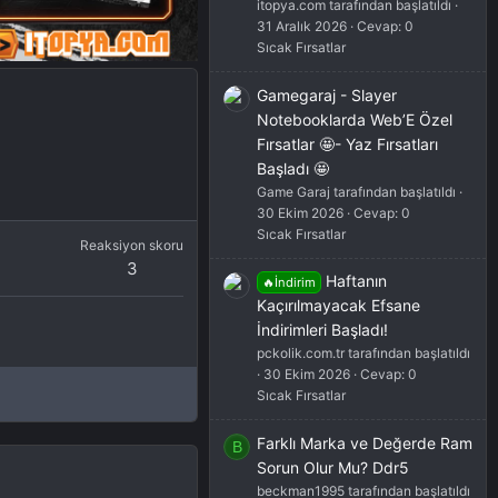
itopya.com tarafından başlatıldı
31 Aralık 2026
Cevap: 0
Sıcak Fırsatlar
Gamegaraj - Slayer
Notebooklarda Web’E Özel
Fırsatlar 🤩- Yaz Fırsatları
Başladı 🤩
Game Garaj tarafından başlatıldı
30 Ekim 2026
Cevap: 0
Sıcak Fırsatlar
Reaksiyon skoru
3
Haftanın
🔥İndirim
Kaçırılmayacak Efsane
İndirimleri Başladı!
pckolik.com.tr tarafından başlatıldı
30 Ekim 2026
Cevap: 0
Sıcak Fırsatlar
Farklı Marka ve Değerde Ram
B
Sorun Olur Mu? Ddr5
beckman1995 tarafından başlatıldı