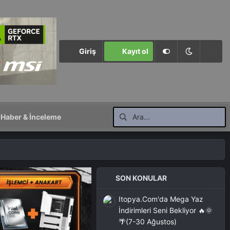
Giriş
Kayıt ol
Haber & İnceleme
SON KONULAR
Itopya.Com'da Mega Yaz
İndirimleri Seni Bekliyor 🔥🌞
🌴(7-30 Ağustos)