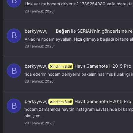
B
Link var mı hocam driver'ın? 1785254080 Valla meraktan 
28 Temmuz 2026
berkyyww
,
Beğen
ile
SERIAN'nin gönderisine re
B
Anladım hocam eyvallah. Hızlı gitmeye başladı bi tane al
28 Temmuz 2026
berkyyww
,
Havit Gamenote H2015 Pro 
❌İndirim Bitti!
B
rica ederim hocam deniyelim bakalım nasılmış kulaklığı i
28 Temmuz 2026
berkyyww
,
Havit Gamenote H2015 Pro 
❌İndirim Bitti!
B
hocam zamanında havitin instagram sayfasında bi kampa
almıştım...
28 Temmuz 2026