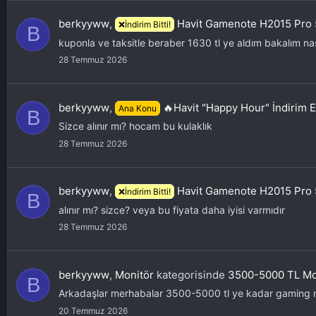
berkyyww
,
Havit Gamenote H2015 Pro 
❌İndirim Bitti!
B
kuponla ve taksitle beraber 1630 tl ye aldım bakalım na
28 Temmuz 2026
berkyyww
,
🔥Havit "Happy Hour" İndirim Et
Ana Konu
B
Sizce alınır mı? hocam bu kulaklık
28 Temmuz 2026
berkyyww
,
Havit Gamenote H2015 Pro 
❌İndirim Bitti!
B
alınır mı? sizce? veya bu fiyata daha iyisi varmıdır
28 Temmuz 2026
berkyyww
,
Monitör
kategorisinde
3500-5000 TL Mon
B
Arkadaşlar merhabalar 3500-5000 tl ye kadar gaming mo
20 Temmuz 2026