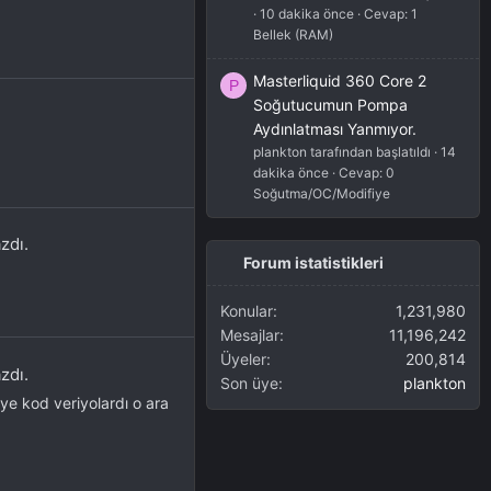
10 dakika önce
Cevap: 1
Bellek (RAM)
Masterliquid 360 Core 2
P
Soğutucumun Pompa
Aydınlatması Yanmıyor.
plankton tarafından başlatıldı
14
dakika önce
Cevap: 0
Soğutma/OC/Modifiye
zdı.
Forum istatistikleri
Konular
1,231,980
Mesajlar
11,196,242
Üyeler
200,814
zdı.
Son üye
plankton
e kod veriyolardı o ara