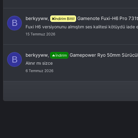
berkyyww
,
Gamenote Fuxi-H6 Pro 731t
❌İndirim Bitti!
B
Fuxi H6 versiyonunu almıştım ses kalitesi kötüydü iade 
15 Temmuz 2026
berkyyww
,
Gamepower Ryo 50mm Sürücülü
🔥İndirim
B
Alınır mı sizce
6 Temmuz 2026