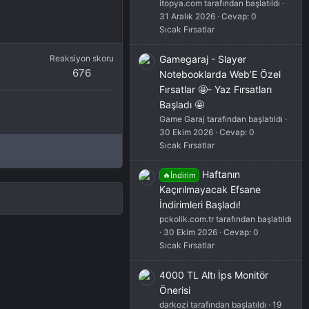
itopya.com tarafından başlatıldı
31 Aralık 2026
Cevap: 0
Sıcak Fırsatlar
Reaksiyon skoru
Gamegaraj - Slayer
676
Notebooklarda Web’E Özel
Fırsatlar 🤩- Yaz Fırsatları
Başladı 🤩
Game Garaj tarafından başlatıldı
30 Ekim 2026
Cevap: 0
Sıcak Fırsatlar
Haftanın
🔥İndirim
Kaçırılmayacak Efsane
İndirimleri Başladı!
pckolik.com.tr tarafından başlatıldı
30 Ekim 2026
Cevap: 0
Sıcak Fırsatlar
4000 TL Altı İps Monitör
Önerisi
darkozi tarafından başlatıldı
19