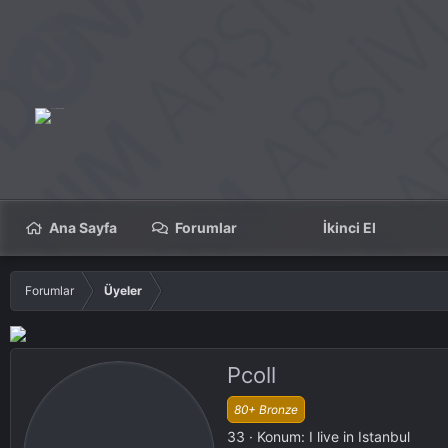
Ana Sayfa
Forumlar
İkinci El
Forumlar
Üyeler
Pcoll
80+ Bronze
33
·
Konum:
I live in Istanbul