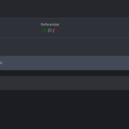
Referanslar
+0
/
0
/
-0
da