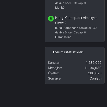
dakika önce
Cevap: 3
Monitör
Hangi Gamepad'ı Almalıyım
B
Sizce ?
burkii_ tarafından başlatıldı
30
dakika önce
Cevap: 0
El Konsolları
Forum istatistikleri
Konular
1,232,029
Mesajlar
11,196,630
Üyeler
200,823
Son üye
Conleth