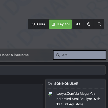
Giriş
Kayıt ol
Haber & İnceleme
SON KONULAR
Itopya.Com'da Mega Yaz
İndirimleri Seni Bekliyor 🔥🌞
🌴(7-30 Ağustos)