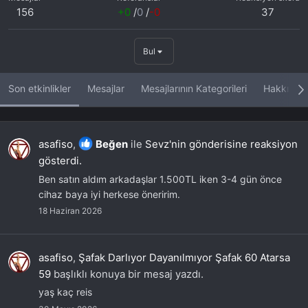
156
+0
/
0
/
-0
37
Bul
Son etkinlikler
Mesajlar
Mesajlarının Kategorileri
Hakkında
asafiso
,
Beğen
ile
Sevz'nin gönderisine reaksiyon
gösterdi.
Ben satın aldım arkadaşlar 1.500TL iken 3-4 gün önce
cihaz baya iyi herkese öneririm.
18 Haziran 2026
asafiso
,
Şafak Darlıyor Dayanılmıyor Şafak 60 Atarsa
59
başlıklı konuya bir mesaj yazdı.
yaş kaç reis