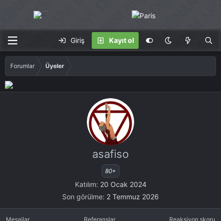
Giriş
Kayıt ol
Forumlar
Üyeler
asafiso
80+
Katılım
20 Ocak 2024
Son görülme
2 Temmuz 2026
Mesajlar
Referanslar
Reaksiyon skoru