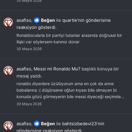
30 Mayıs 2026
asafiso
,
Beğen
ile
quartle'nin gönderisine
reaksiyon gösterdi.
Ronaldocularla bir partiyi tutanlar arasında doğrusal bir
ilişki var söylersem kanınız donar
30 Mayıs 2026
asafiso
,
Messi mi Ronaldo Mu?
başlıklı konuya bir
mesaj yazdı.
ronaldo diyenlere üzülüyorum ama en çok da anne
babalarına :( düşünsene oğlun kıyası bile olmayan bi
konuda gözü görmeyenin bile messi diyeceği seçimde...
30 Mayıs 2026
asafiso
,
Beğen
ile
bahtsizbedevi23'nin
gönderisine reaksiyon gösterdi.