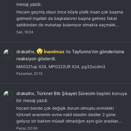
mesaj yazdı.
Hocam geçmiş olsun önce böyle pislik insan çok başıma
gelmedi inşallah da başkalarının başına gelmez fakat
sahibinden de muhatap bulamıyor olmakta saçmalık...
Salı, 16:24
drakathx
,
İnanılmaz
ile
Tayfunns'nin gönderisine
reaksiyon gösterdi.
MAG321up X24, MPG322UR X24, pg32ucdm3
Pazartesi, 22:15
drakathx
,
Türknet Btk Şikayet Sürecim
başlıklı konuya
bir mesaj yazdı.
hocam bende çok değişik durum olmuştu evimdeki
türkneti ananemin evine nakil istedim dediler 2 güne
geliyoz bir baktım müsait olmadığım aynı gün aradılar...
Pazar, 02:39