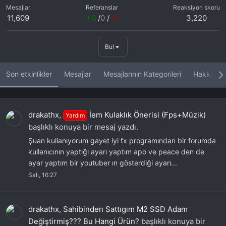
Mesajlar
Referanslar
Reaksiyon skoru
11,609
+0
/
0
/
-0
3,220
Bul
Son etkinlikler
Mesajlar
Mesajlarının Kategorileri
Hakkında
drakathx
,
İem Kulaklık Önerisi (Fps+Müzik)
Yardım
başlıklı konuya bir mesaj yazdı.
Şuan kullanıyorum gayet iyi fx programından bir forumda
kullanıcının yaptığı ayarı yaptım apo ve peace den de
ayar yaptım bir youtuber ın gösterdiği ayarı...
Salı, 16:27
drakathx
,
Sahibinden Sattıgım M2 SSD Adam
Değiştirmiş??? Bu Hangi Ürün?
başlıklı konuya bir