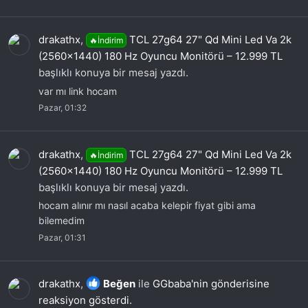
drakathx
,
TCL 27g64 27" Qd Mini Led Va 2k
🔥İndirim
(2560×1440) 180 Hz Oyuncu Monitörü – 12.999 TL
başlıklı konuya bir mesaj yazdı.
var mı link hocam
Pazar, 01:32
drakathx
,
TCL 27g64 27" Qd Mini Led Va 2k
🔥İndirim
(2560×1440) 180 Hz Oyuncu Monitörü – 12.999 TL
başlıklı konuya bir mesaj yazdı.
hocam alınır mı nasıl acaba kelepir fiyat gibi ama
bilemedim
Pazar, 01:31
drakathx
,
Beğen
ile
GGbaba'nin gönderisine
reaksiyon gösterdi.