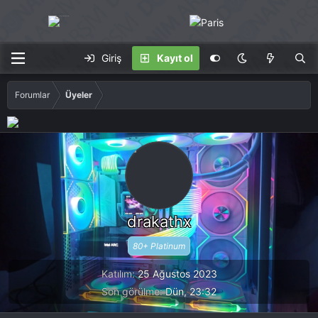
Giriş
Kayıt ol
Forumlar
Üyeler
drakathx
80+ Platinum
Katılım
25 Ağustos 2023
Son görülme
Dün, 23:32