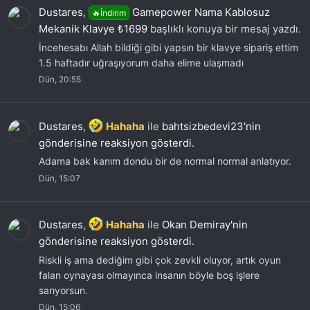
Dustares
,
Gamepower Nama Kablosuz
🔥İndirim
Mekanik Klavye ₺1699
başlıklı konuya bir mesaj yazdı.
İncehesabı Allah bildiği gibi yapsın bir klavye sipariş ettim
1.5 haftadır uğraşıyorum daha elime ulaşmadı
Dün, 20:55
Dustares
,
Hahaha
ile
bahtsizbedevi23'nin
gönderisine reaksiyon gösterdi.
Adama bak kanım dondu bir de normal normal anlatıyor.
Dün, 15:07
Dustares
,
Hahaha
ile
Okan Demiray'nin
gönderisine reaksiyon gösterdi.
Riskli iş ama dediğim gibi çok zevkli oluyor, artık oyun
falan oynayası olmayınca insanın böyle boş işlere
sarıyorsun.
Dün, 15:06