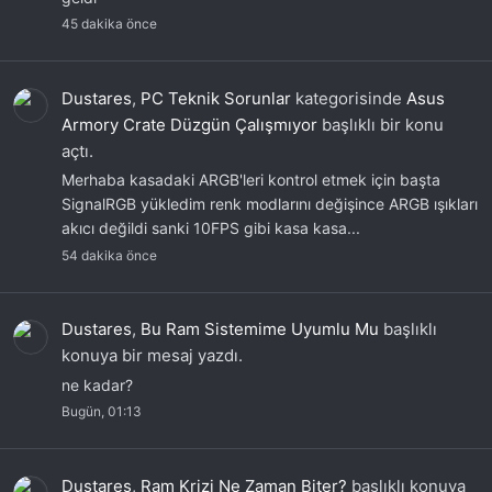
45 dakika önce
Dustares
,
PC Teknik Sorunlar
kategorisinde
Asus
Armory Crate Düzgün Çalışmıyor
başlıklı bir konu
açtı.
Merhaba kasadaki ARGB'leri kontrol etmek için başta
SignalRGB yükledim renk modlarını değişince ARGB ışıkları
akıcı değildi sanki 10FPS gibi kasa kasa...
54 dakika önce
Dustares
,
Bu Ram Sistemime Uyumlu Mu
başlıklı
konuya bir mesaj yazdı.
ne kadar?
Bugün, 01:13
Dustares
,
Ram Krizi Ne Zaman Biter?
başlıklı konuya