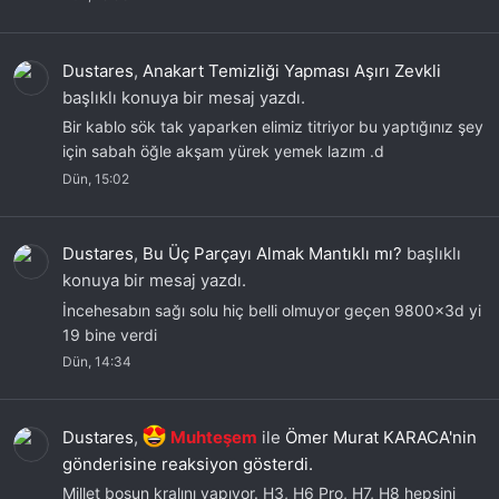
Dustares
,
Anakart Temizliği Yapması Aşırı Zevkli
başlıklı konuya bir mesaj yazdı.
Bir kablo sök tak yaparken elimiz titriyor bu yaptığınız şey
için sabah öğle akşam yürek yemek lazım .d
Dün, 15:02
Dustares
,
Bu Üç Parçayı Almak Mantıklı mı?
başlıklı
konuya bir mesaj yazdı.
İncehesabın sağı solu hiç belli olmuyor geçen 9800x3d yi
19 bine verdi
Dün, 14:34
Dustares
,
Muhteşem
ile
Ömer Murat KARACA'nin
gönderisine reaksiyon gösterdi.
Millet boşun kralını yapıyor. H3, H6 Pro, H7, H8 hepsini