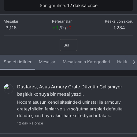
Son görülme
12 dakika önce
Mesajlar
Referanslar
Reaksiyon skoru
3,116
+0
/
0
/
-0
1,284
Bul
Son etkinlikler
Mesajlar
Mesajlarının Kategorileri
Hakkında
Dustares
,
Asus Armory Crate Düzgün Çalışmıyor
başlıklı konuya bir mesaj yazdı.
Hocam asusun kendi sitesindeki uninstal ile armoury
crateyi sildim fanlar ve sıvı soğutma argbleri defaulta
döndü şuan baya akıcı hareket ediyorlar fakar...
12 dakika önce