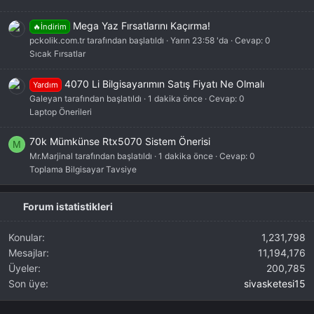
Mega Yaz Fırsatlarını Kaçırma!
🔥İndirim
pckolik.com.tr tarafından başlatıldı
Yarın 23:58 'da
Cevap: 0
Sıcak Fırsatlar
4070 Li Bilgisayarımın Satış Fiyatı Ne Olmalı
Yardım
Galeyan tarafından başlatıldı
1 dakika önce
Cevap: 0
Laptop Önerileri
70k Mümkünse Rtx5070 Sistem Önerisi
M
Mr.Marjinal tarafından başlatıldı
1 dakika önce
Cevap: 0
Toplama Bilgisayar Tavsiye
Forum istatistikleri
Konular
1,231,798
Mesajlar
11,194,176
Üyeler
200,785
Son üye
sivasketesi15