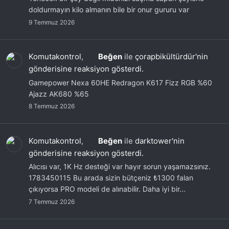
doldurmayın kilo almanın bile bir onur gururu var
9 Temmuz 2026
Komutakontrol
,
Beğen
ile
çorapbikültürdür'nin
gönderisine reaksiyon gösterdi.
Gamepower Nexa 60HE Redragon K617 Fizz RGB %60
Ajazz AK680 %65
8 Temmuz 2026
Komutakontrol
,
Beğen
ile
darktower'nin
gönderisine reaksiyon gösterdi.
Alıcısı var, 1K Hz desteği var hayır sorun yaşamazsınız.
1783450115 Bu arada sizin bütçeniz ₺1300 falan
çıkıyorsa PRO modeli de alınabilir. Daha iyi bir...
7 Temmuz 2026