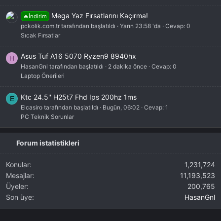
Mega Yaz Fırsatlarını Kaçırma!
🔥İndirim
pckolik.com.tr tarafından başlatıldı
Yarın 23:58 'da
Cevap: 0
Sıcak Fırsatlar
Asus Tuf A16 5070 Ryzen9 8940hx
H
HasanGnl tarafından başlatıldı
2 dakika önce
Cevap: 0
Laptop Önerileri
Ktc 24.5'' H25t7 Fhd Ips 200hz 1ms
E
Elcasiro tarafından başlatıldı
Bugün, 06:02
Cevap: 1
PC Teknik Sorunlar
Forum istatistikleri
Konular
1,231,724
Mesajlar
11,193,523
Üyeler
200,765
Son üye
HasanGnl