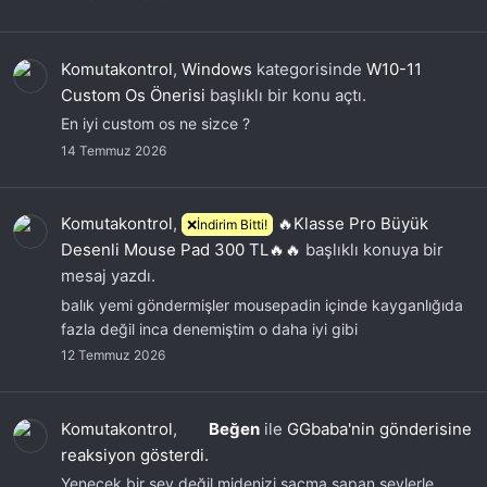
Komutakontrol
,
Windows
kategorisinde
W10-11
Custom Os Önerisi
başlıklı bir konu açtı.
En iyi custom os ne sizce ?
14 Temmuz 2026
Komutakontrol
,
🔥Klasse Pro Büyük
❌İndirim Bitti!
Desenli Mouse Pad 300 TL🔥🔥
başlıklı konuya bir
mesaj yazdı.
balık yemi göndermişler mousepadin içinde kayganlığıda
fazla değil inca denemiştim o daha iyi gibi
12 Temmuz 2026
Komutakontrol
,
Beğen
ile
GGbaba'nin gönderisine
reaksiyon gösterdi.
Yenecek bir şey değil midenizi saçma sapan şeylerle