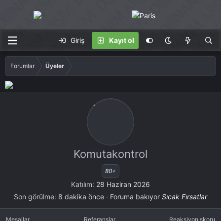
Giriş
Kayıt ol
Forumlar
Üyeler
Komutakontrol
80+
Katılım
28 Haziran 2026
Son görülme
8 dakika önce
·
Foruma bakıyor
Sıcak Fırsatlar
Mesajlar
Referanslar
Reaksiyon skoru