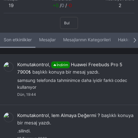
19
+0
/
0
/
-0
2
Bul
Son etkinlikler
Mesajlar
Mesajlarının Kategorileri
Hakkında
Komutakontrol
,
Huawei Freebuds Pro 5
🔥İndirim
7900₺
başlıklı konuya bir mesaj yazdı.
samsung telefonda tahminimce daha iyidir farklı codec
kullanıyor
Dün, 19:44
Komutakontrol
,
Iem Almaya Değermi ?
başlıklı konuya
bir mesaj yazdı.
.silindi.