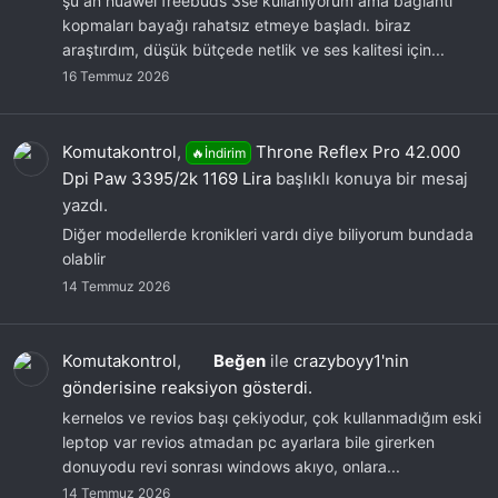
şu an huawei freebuds 3se kullanıyorum ama bağlantı
kopmaları bayağı rahatsız etmeye başladı. biraz
araştırdım, düşük bütçede netlik ve ses kalitesi için...
16 Temmuz 2026
Komutakontrol
,
Throne Reflex Pro 42.000
🔥İndirim
Dpi Paw 3395/2k 1169 Lira
başlıklı konuya bir mesaj
yazdı.
Diğer modellerde kronikleri vardı diye biliyorum bundada
olablir
14 Temmuz 2026
Komutakontrol
,
Beğen
ile
crazyboyy1'nin
gönderisine reaksiyon gösterdi.
kernelos ve revios başı çekiyodur, çok kullanmadığım eski
leptop var revios atmadan pc ayarlara bile girerken
donuyodu revi sonrası windows akıyo, onlara...
14 Temmuz 2026