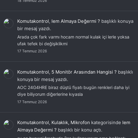
18 Temmuz 2026
Komutakontrol
,
Iem Almaya Değermi ?
başlıklı konuya
bir mesaj yazdı.
Arada çok fark varmı hocam normal kulak içi lerle yoksa
ufak tefek bi değişiklikmi
17 Temmuz 2026
Komutakontrol
,
5 Monitör Arasından Hangisi ?
başlıklı
konuya bir mesaj yazdı.
AOC 24G4HRE biraz düştü fiyatı bugün renkleri daha iyi
diye biliyorum diğerlerine kıyasla
17 Temmuz 2026
Komutakontrol
,
Kulaklık, Mikrofon
kategorisinde
Iem
Almaya Değermi ?
başlıklı bir konu açtı.