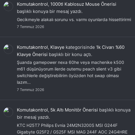
Komutakontrol
,
1000tl Kablosuz Mouse Önerisi
başlıklı konuya bir mesaj yazdı.
Gecikmeyle alakalı sorunu vs. varmı oyunlarda hissettirirmi
7 Temmuz 2026
Komutakontrol
,
Klavye
kategorisinde
1k Civarı %60
Klavye Önerisi
başlıklı bir konu açtı.
Şuanda gamepower nexa 60he veya machenike k500
m61 düşünüyorum ilerde outemu peach slient v3 gibi
switchlerle değiştirebilirim öyüzden hot swap olması
lazım...
7 Temmuz 2026
Komutakontrol
,
5k Altı Monitör Önerisi
başlıklı konuya
bir mesaj yazdı.
KTC H25T7 Philips Evnia 24M2N3200S MSI G244F
Gigabyte G25F2 / GS25F MSI MAG 244F AOC 24G4HRE