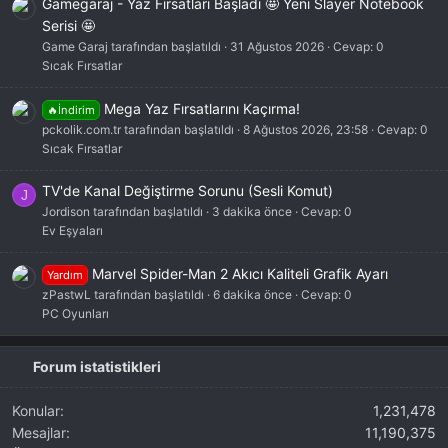
Gamegaraj - Yaz Fırsatları Başladı 🤩 Yeni Slayer Notebook
Serisi 🤩
Game Garaj tarafından başlatıldı
31 Ağustos 2026
Cevap: 0
Sıcak Fırsatlar
Mega Yaz Fırsatlarını Kaçırma!
🔥İndirim
pckolik.com.tr tarafından başlatıldı
8 Ağustos 2026, 23:58
Cevap: 0
Sıcak Fırsatlar
TV'de Kanal Değiştirme Sorunu (Sesli Komut)
J
Jordison tarafından başlatıldı
3 dakika önce
Cevap: 0
Ev Eşyaları
Marvel Spider-Man 2 Akıcı Kaliteli Grafik Ayarı
Yardım
zPastwL tarafından başlatıldı
6 dakika önce
Cevap: 0
PC Oyunları
Forum istatistikleri
Konular
1,231,478
Mesajlar
11,190,375