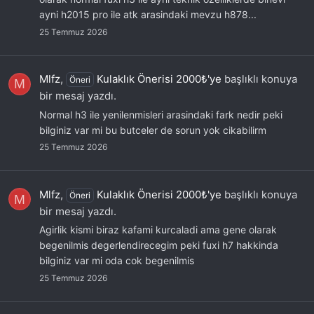
ayni h2015 pro ile atk arasindaki mevzu h878...
25 Temmuz 2026
Mlfz
,
Kulaklık Önerisi 2000₺'ye
başlıklı konuya
Öneri
M
bir mesaj yazdı.
Normal h3 ile yenilenmisleri arasindaki fark nedir peki
bilginiz var mi bu butceler de sorun yok cikabilirm
25 Temmuz 2026
Mlfz
,
Kulaklık Önerisi 2000₺'ye
başlıklı konuya
Öneri
M
bir mesaj yazdı.
Agirlik kismi biraz kafami kurcaladi ama gene olarak
begenilmis degerlendirecegim peki fuxi h7 hakkinda
bilginiz var mi oda cok begenilmis
25 Temmuz 2026