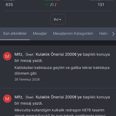
635
+0
/
0
/
-0
131
Bul
Son etkinlikler
Mesajlar
Mesajlarının Kategorileri
Hakkında
Mlfz
,
Kulaklık Önerisi 2000₺'ye
başlıklı konuya
Öneri
M
bir mesaj yazdı.
Kabloludan kablosuza geçtim ve galiba tekrar kabloluya
dönmem gibi
26 Temmuz 2026
Mlfz
,
Kulaklık Önerisi 2000₺'ye
başlıklı konuya
Öneri
M
bir mesaj yazdı.
Mevcutta kullandigim kulkalik redragon h878 tasarim
olarak normal fuxi h3 ile ayni teknik ozelliklerde binevi