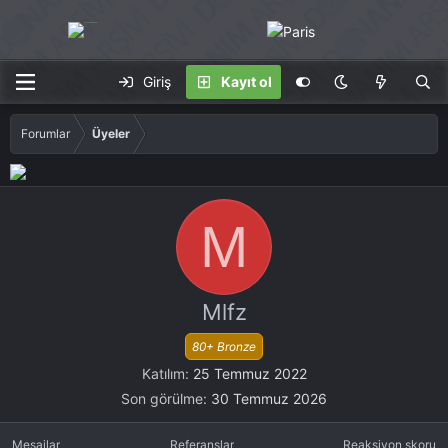
Giriş
Kayıt ol
Forumlar
Üyeler
M
Mlfz
80+ Bronze
Katılım
25 Temmuz 2022
Son görülme
30 Temmuz 2026
Mesajlar
Referanslar
Reaksiyon skoru