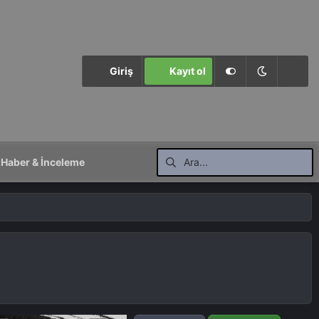
Giriş
Kayıt ol
Haber & İnceleme