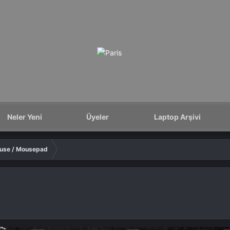
Neler Yeni
Üyeler
Laptop Arşivi
use / Mousepad