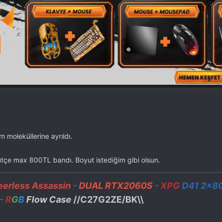
 moleküllerine ayrıldı.
e max 800TL bandı. Boyut istediğim gibi olsun.
erless Assassin
-
DUAL RTX2060S
-
XPG
D41 2x8
-
R
G
B
Flow Case
//C27G2ZE/BK\\