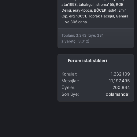
atar1993
tahakgull
stroma155
RGB
Delisi
eray-topcu
BÖCEK
ssh4
Emir
Çip
ergin0651
Toprak Hacıgül
Genara
... ve 306 daha.
Toplam: 3,343 (üye: 331,
ziyaretçi: 3,012)
Forum istatistikleri
Konular
1,232,109
Mesajlar
11,197,495
Üyeler
200,844
Son üye
dolamanda1