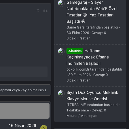
Gamegaraj - Slayer
Notebooklarda Web’E Özel
#2
Fırsatlar 🤩- Yaz Fırsatları
Başladı 🤩
Game Garaj tarafından başlatıldı
30 Ekim 2026
Cevap: 0
Sıcak Fırsatlar
Haftanın
🔥İndirim
Kaçırılmayacak Efsane
İndirimleri Başladı!
pckolik.com.tr tarafından başlatıldı
30 Ekim 2026
Cevap: 0
Sıcak Fırsatlar
apmalı veya kayıt olmalısınız.
Siyah Düz Oyuncu Mekanik
Klavye Mouse Önerisi
İTZREALME tarafından başlatıldı
1 dakika önce
Cevap: 0
Mouse / Mousepad
16 Nisan 2026
A