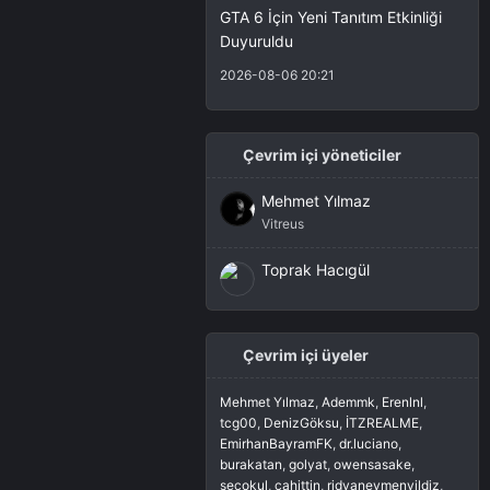
GTA 6 İçin Yeni Tanıtım Etkinliği
Duyuruldu
2026-08-06 20:21
Çevrim içi yöneticiler
Mehmet Yılmaz
Vitreus
Toprak Hacıgül
Çevrim içi üyeler
Mehmet Yılmaz
Ademmk
Erenlnl
tcg00
DenizGöksu
İTZREALME
EmirhanBayramFK
dr.luciano
burakatan
golyat
owensasake
secokul
cahittin
ridvaneymenyildiz