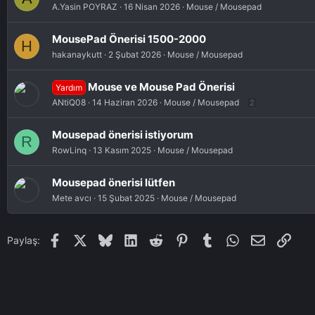
A.Yasin POYRAZ
16 Nisan 2026
Mouse / Mousepad
r
:
MousePad Önerisi 1500-2000
H
hakanaykutt
2 Şubat 2026
Mouse / Mousepad
Mouse ve Mouse Pad Önerisi
Yardım
ANtiQ08
14 Haziran 2026
Mouse / Mousepad
2
Mousepad önerisi istiyorum
R
RowLinq
13 Kasım 2025
Mouse / Mousepad
Mousepad önerisi lütfen
Mete avcı
15 Şubat 2025
Mouse / Mousepad
Facebook
X
Bluesky
LinkedIn
Reddit
Pinterest
Tumblr
WhatsApp
E-posta
Link
Paylaş: