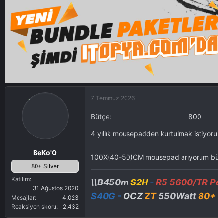
u
r
S
t
a
d
h
a
i
t
b
e
i
7 Temmuz 2026
Bütçe
800
4 yıllık mousepadden kurtulmak istiyorum
BeKo'O
100X(40-50)CM mousepad arıyorum bütç
80+ Silver
Katılım
\\B450m
S2H
-
R5 5600/TR Pe
31 Ağustos 2020
S40G
-
OCZ
ZT
550Watt
80+
Mesajlar
4,023
Reaksiyon skoru
2,432