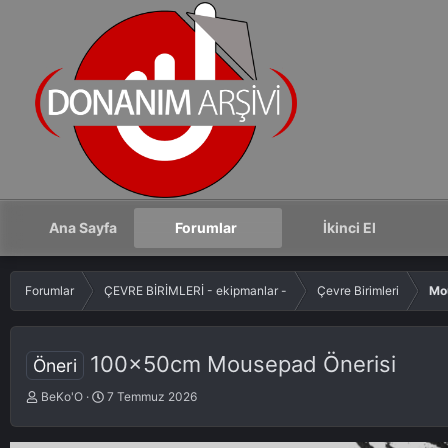
Ana Sayfa
Forumlar
İkinci El
Forumlar
ÇEVRE BİRİMLERİ - ekipmanlar -
Çevre Birimleri
Mo
100x50cm Mousepad Önerisi
Öneri
K
S
BeKo'O
7 Temmuz 2026
o
t
n
a