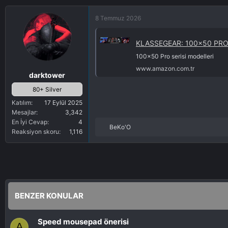
8 Temmuz 2026
KLASSEGEAR: 100x50 PR
100x50 Pro serisi modelleri
www.amazon.com.tr
darktower
80+ Silver
Katılım
17 Eylül 2025
Mesajlar
3,342
En İyi Cevap
4
BeKo'O
R
Reaksiyon skoru
1,116
e
a
k
s
i
y
BENZER KONULAR
o
n
l
Speed mousepad önerisi
A
a