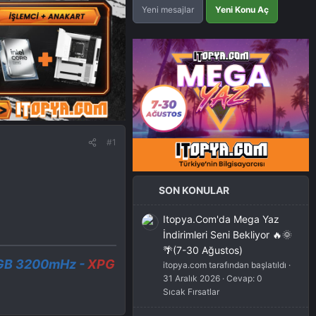
Yeni mesajlar
Yeni Konu Aç
#1
SON KONULAR
Itopya.Com'da Mega Yaz
İndirimleri Seni Bekliyor 🔥🌞
🌴(7-30 Ağustos)
GB 3200mHz
-
XPG
itopya.com tarafından başlatıldı
31 Aralık 2026
Cevap: 0
Sıcak Fırsatlar