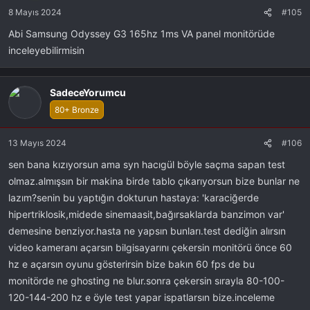
8 Mayıs 2024
#105
Abi Samsung Odyssey G3 165hz 1ms VA panel monitörüde
inceleyebilirmisin
SadeceYorumcu
80+ Bronze
13 Mayıs 2024
#106
sen bana kızıyorsun ama syn hacıgül böyle saçma sapan test
olmaz.almışsın bir makina birde tablo çıkarıyorsun bize bunlar ne
lazım?senin bu yaptığın dokturun hastaya: 'karaciğerde
hipertriklosik,midede sinemaasit,bağırsaklarda banzimon var'
demesine benziyor.hasta ne yapsın bunları.test dediğin alırsın
video kameranı açarsın bilgisayarını çekersin monitörü önce 60
hz e açarsın oyunu gösterirsin bize bakın 60 fps de bu
monitörde ne ghosting ne blur.sonra çekersin sırayla 80-100-
120-144-200 hz e öyle test yapar ispatlarsın bize.inceleme