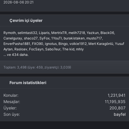
2026-08-06 20:21
Çevrim içi üyeler
Rymoth
selimtasti32
Liparis
MertrixTR
melih7218
Yazkun
Black06
Canelguray
shaco27
SyFox
1YouTl
burakistaken
musto717
EnverPasha1881
FXO90
ignotus
Bingo
volkie1912
Mert Karagönlü
Yusuf
Aytan
Rasloav
FocSayn
Sabo7eur
The kid
mhly
... ve 434 daha.
Toplam: 3,498 (üye: 459, ziyaretçi: 3,039)
Forum istatistikleri
Konular
1,231,941
Mesajlar
11,195,935
Üyeler
200,807
Son üye
bayfel