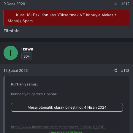
9 Ocak 2026
#112
Kural 18: Eski Konuları Yükseltmek VE Konuyla Alakasız
Mesaj / Spam
Flfmfnfn
izawa
I
80+
15 Şubat 2026
#113
Ruffian yazmış:
bence fiyatı gereksiz pahalı.
Mesaj otomatik olarak birleştirildi:
4 Nisan 2024
https://www.incehesap.com/gamepower...9H8r41X_Vf0E-
Devamı için tıklayın...