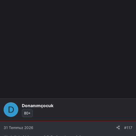
l
a
r
:
Donanımçocuk
D
80+
31 Temmuz 2026
#117