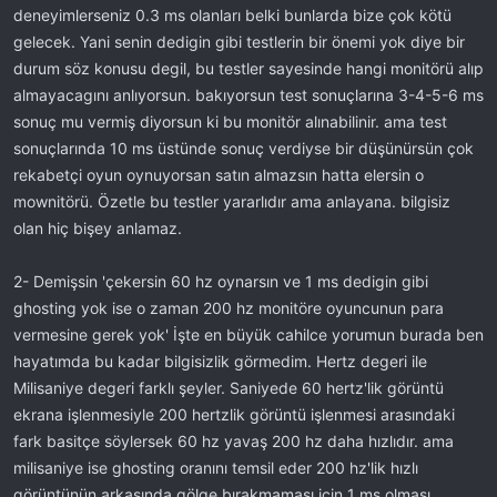
deneyimlerseniz 0.3 ms olanları belki bunlarda bize çok kötü
gelecek. Yani senin dedigin gibi testlerin bir önemi yok diye bir
durum söz konusu degil, bu testler sayesinde hangi monitörü alıp
almayacagını anlıyorsun. bakıyorsun test sonuçlarına 3-4-5-6 ms
sonuç mu vermiş diyorsun ki bu monitör alınabilinir. ama test
sonuçlarında 10 ms üstünde sonuç verdiyse bir düşünürsün çok
rekabetçi oyun oynuyorsan satın almazsın hatta elersin o
mownitörü. Özetle bu testler yararlıdır ama anlayana. bilgisiz
olan hiç bişey anlamaz.
2- Demişsin 'çekersin 60 hz oynarsın ve 1 ms dedigin gibi
ghosting yok ise o zaman 200 hz monitöre oyuncunun para
vermesine gerek yok' İşte en büyük cahilce yorumun burada ben
hayatımda bu kadar bilgisizlik görmedim. Hertz degeri ile
Milisaniye degeri farklı şeyler. Saniyede 60 hertz'lik görüntü
ekrana işlenmesiyle 200 hertzlik görüntü işlenmesi arasındaki
fark basitçe söylersek 60 hz yavaş 200 hz daha hızlıdır. ama
milisaniye ise ghosting oranını temsil eder 200 hz'lik hızlı
görüntünün arkasında gölge bırakmaması için 1 ms olması