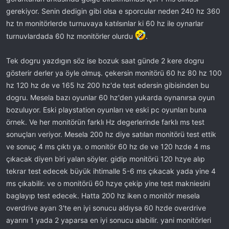
gerekiyor. Senin dedigin gibi olsa e sporcular neden 240 hz 360
hz tn monitörlerde turnuvaya katılsınlar ki 60 hz ile oynarlar
turnuvlardada 60 hz monitörler olurdu
.
Tek dogru yazdıgın söz ise bozuk saat günde 2 kere dogru
gösterir derler ya öyle olmuş. çekersin monitörü 60 hz 80 hz 100
hz 120 hz de ve 165 hz 200 hz'de test edersin gibisinden bu
dogru. Mesela bazı oyunlar 60 hz'den yukarda oynanırsa oyun
bozuluyor. Eski playstation oyunları ve eski pc oyunları buna
örnek. Ve her monitörün farklı Hz degerlerinde farklı ms test
sonuçları veriyor. Mesela 200 hz diye satılan monitörü test ettik
ve sonuç 4 ms çıktı ya. o monitör 60 hz de ve 120 hzde 4 ms
çıkacak diyen biri yalan söyler. gidip monitörü 120 hzye alıp
tekrar test edecek büyük ihtimalle 5-6 ms çıkacak yada yine 4
ms çıkabilir. ve o monitörü 60 hzye çekip yine test makniesini
baglayıp test edecek. Hatta 200 hz iken o monitör mesela
overdrive ayarı 3'te en iyi sonucu aldıysa 60 hzde overdrive
ayarını 1 yada 2 yaparsa en iyi sonucu alabilir. yani monitörleri