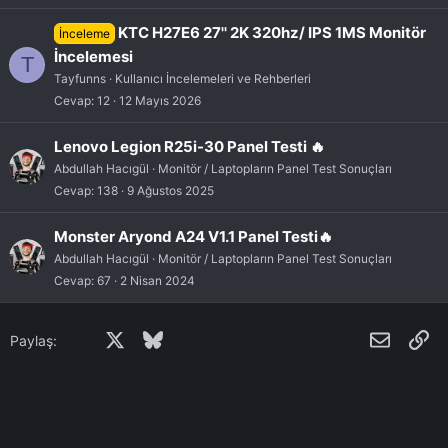
KTC H27E6 27'' 2K 320hz/ IPS 1MS Monitör
İnceleme
İncelemesi
T
Tayfunns
Kullanıcı İncelemeleri ve Rehberleri
Cevap
12
12 Mayıs 2026
Lenovo Legion R25i-30 Panel Testi 🔥
Abdullah Hacıgül
Monitör / Laptopların Panel Test Sonuçları
Cevap
138
9 Ağustos 2025
Monster Aryond A24 V1.1 Panel Testi🔥
Abdullah Hacıgül
Monitör / Laptopların Panel Test Sonuçları
Cevap
67
2 Nisan 2024
Facebook
X
Bluesky
LinkedIn
Reddit
Pinterest
Tumblr
WhatsApp
E-posta
Li
Paylaş: