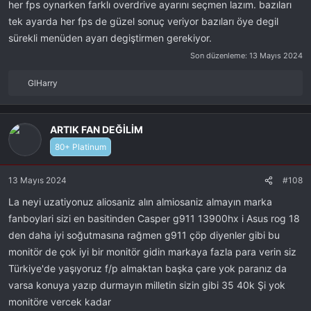
her fps oynarken farklı overdrive ayarını seçmen lazım. bazıları
tek ayarda her fps de güzel sonuç veriyor bazıları öye degil
sürekli menüden ayarı degiştirmen gerekiyor.
Son düzenleme:
13 Mayıs 2024
GlHarry
R
e
a
k
ARTIK FAN DEĞİLİM
s
80+ Platinum
i
y
13 Mayıs 2024
#108
o
n
La neyi uzatiyonuz aliosaniz alın almiosaniz almayın marka
l
fanboylari sizi en basitinden Casper g911 13900hx i Asus rog 18
a
r
den daha iyi soğutmasına rağmen g911 çöp diyenler gibi bu
:
monitör de çok iyi bir monitör gidin markaya fazla para verin siz
Türkiye'de yaşıyoruz f/p almaktan başka çare yok paranız da
varsa konuya yazıp durmayın milletin sizin gibi 35 40k Şi yok
monitöre vercek kadar