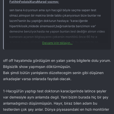
FatihinFedaisiKuruMurad yazmış:
sen bana kızıyorsun ama syn hacıgül böyle saçma sapan test
olmaz.almışsın bir makina birde tablo çıkarıyorsun bize bunlar ne
lazım?senin bu yaptığın dokturun hastaya: 'karaciğerde
hipertriklosik,midede sinemaasit,bağırsaklarda banzimon var'
demesine benziyor.hasta ne yapsın bunları.test dediğin alırsın video
kameranı açarsın bilgisayarını çekersin monitörü önce 60 hz e
açarsın oyunu gösterirsin bize bakın 60 fps de bu monitörde ne
Devamı için tıklayın...
ghosting ne blur.sonra çekersin sırayla 80-100-120-144-200 hz e
öyle test yapar ispatlarsın bize.inceleme böyle olur.eğer gerçekten
söylediğiniz gibi 1ms monitöder 60 fps de ghosting vs. yok denecek
off off hayatımda gördügüm en yalan yanlış bilgilerle dolu yorum.
kadar az ise zaten oyuncunun 200 hz vs monitöre para vermesine
Bilgisizlik show yapmışsın döktürmüşsün.
gerek yok.önemli olan 1 ms dir çünkü.yok 165-200 arası 5ms
Bak şimdi bütün yanlışlarını düzeltecegim senin gibi düşünen
monitörlerde yine ghosting yok ve yok denecek kadar az ise o
arkadaşlar varsa onlarada faydalı olacak.
zaman da 1 ms gibi değerlerin bir önemi yoktur.ama üretip satanlar
ikisinin de değerli olmasını istiyor.bunun üzerinden para hesapları
yapılıyor çünkü bunu sende iyi bilirsin @hacıgül. yoksa insanlar
1-Hacıgül'ün yaptıgı test doktorun karacigerinde latince şeyler
neden 4090 veya 7900 xt ekran kartı alsın. 30 fps oyun için 3060-
var demesiyle aynı anlamda degil. Yani bizim burada hiç bir şey
4060 veya 6600-7600 yetiyor iken değilmi?
anlamadıgımızı düşünmüşsün. Hayır, biraz bilen adam bu
testlerden çok şey anlar. Dünya piyasasındaki en hızlı monitörler