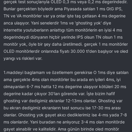
gerçek test sonuçlarıyla OLED 0,3 ms veya 0,2 ms degerindedir.
Bunlar gerçekten böyledir ama Piyasada satılan 1 ms GtG IPS,
TN ve VA monitörler var ya onlar işte taş çatlasın 4 ms degerine
anca ulaşıyor. Yani senelerdir 1ms ve 'ghosting yok' diye
internette youtuberların anlattıgı tüm monitörlerin en iyisi 4 ms
degerindeydi dünyanın hiçbir yerinde IPS olsun TN olsun 1 ms
monitör yok, öyle bir şey daha üretilmedi. gerçek 1 ms monitörler
OLED monitörlerdir onlarında fiyatı 30.000 tl'den başlıyor ve oled
yanıgı vs riskleri var.
1.maddeyi baglamam ve özetlemem gerekirse O 1ms diye satılan
ama gerçekte 4ms olan monitörler bu arada en iyileri 4ms, iyi
olmayanları 6-7 ms hatta 12 ms degerine ulaşıyor kötüleri 20 ms
degerine kadar çıkıyor 30'ları görende var. İşte bizim hafif
ghosting var dedigimiz ekranlar 12-13ms olanlar. Ghosting var
bu ekran dedigimiz ekranların test sonucu ise 17-30 ms arası
olanlar. Ghosting yok gayet akıcı dediklerimiz ise 4-ms yada 7-8
ms olanlardır. Yani buradan ne anlıyoruz 3-4 ms olan monitörde
gayet alınabilir ve kalitelidir. Ama günün birinde oled monitör