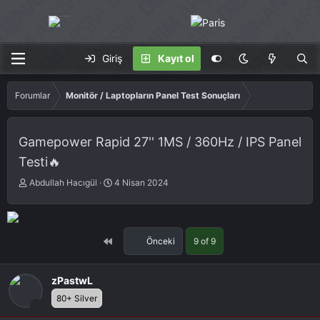
Giriş
Kayıt ol
Forumlar
Monitör / Laptopların Panel Test Sonuçları
Gamepower Rapid 27'' 1MS / 360Hz / IPS Panel
Testi🔥
K
S
Abdullah Hacıgül
4 Nisan 2024
o
t
n
a
u
r
S
t
First
Önceki
9 of 9
a
d
h
a
i
t
zPastwL
b
e
80+ Silver
i