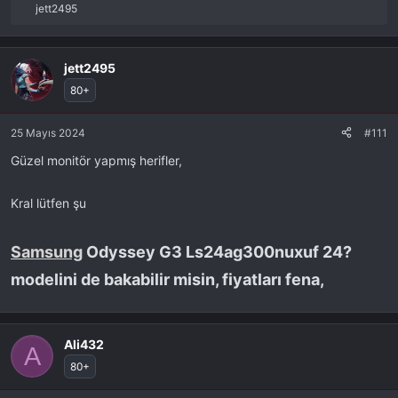
jett2495
R
e
a
k
jett2495
s
80+
i
y
25 Mayıs 2024
#111
o
n
Güzel monitör yapmış herifler,
l
a
r
Kral lütfen şu
:
Samsung
Odyssey G3 Ls24ag300nuxuf 24?
modelini de bakabilir misin, fiyatları fena,​
Ali432
A
80+