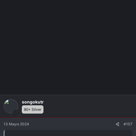
a
r
:
songokutr
80+ Silver
13 Mayıs 2024
#107