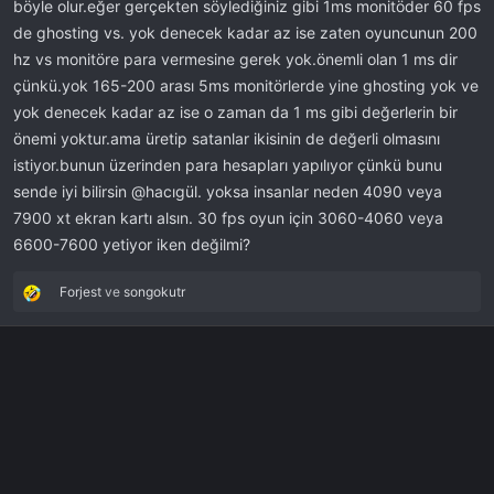
böyle olur.eğer gerçekten söylediğiniz gibi 1ms monitöder 60 fps
de ghosting vs. yok denecek kadar az ise zaten oyuncunun 200
hz vs monitöre para vermesine gerek yok.önemli olan 1 ms dir
çünkü.yok 165-200 arası 5ms monitörlerde yine ghosting yok ve
yok denecek kadar az ise o zaman da 1 ms gibi değerlerin bir
önemi yoktur.ama üretip satanlar ikisinin de değerli olmasını
istiyor.bunun üzerinden para hesapları yapılıyor çünkü bunu
sende iyi bilirsin @hacıgül. yoksa insanlar neden 4090 veya
7900 xt ekran kartı alsın. 30 fps oyun için 3060-4060 veya
6600-7600 yetiyor iken değilmi?
Forjest
ve
songokutr
R
e
a
k
s
i
y
o
n
l