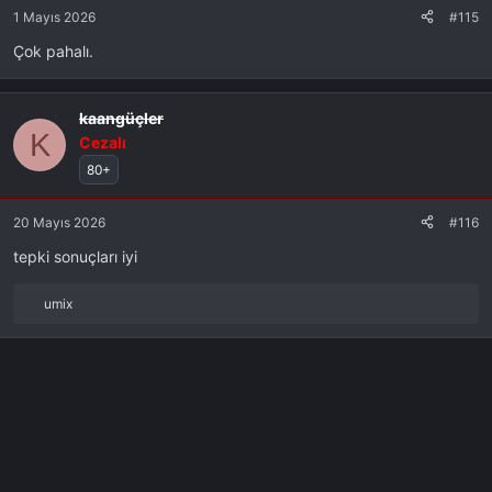
1 Mayıs 2026
#115
Çok pahalı.
kaangüçler
K
Cezalı
80+
20 Mayıs 2026
#116
tepki sonuçları iyi
umix
R
e
a
k
s
i
y
o
n