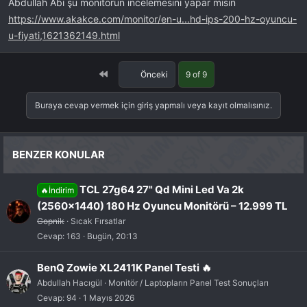
Abdullah Abi şu monitörün incelemesini yapar mısın
https://www.akakce.com/monitor/en-u...hd-ips-200-hz-oyuncu-
u-fiyati,1621362149.html
First
Önceki
9 of 9
Buraya cevap vermek için giriş yapmalı veya kayıt olmalısınız.
BENZER KONULAR
TCL 27g64 27" Qd Mini Led Va 2k
🔥İndirim
(2560×1440) 180 Hz Oyuncu Monitörü – 12.999 TL
Gopnik
Sıcak Fırsatlar
Cevap
163
Bugün, 20:13
BenQ Zowie XL2411K Panel Testi 🔥
Abdullah Hacıgül
Monitör / Laptopların Panel Test Sonuçları
Cevap
94
1 Mayıs 2026