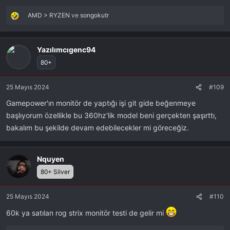
AMD > RYZEN
ve
songokutr
R
e
a
k
Yazılımcıgenc94
s
80+
i
y
25 Mayıs 2024
#109
o
n
Gamepower'ın monitör de yaptığı işi git gide beğenmeye
l
başlıyorum özellikle bu 360hz'lik model beni gerçekten şaşırttı,
a
r
bakalım bu şekilde devam edebilecekler mi göreceğiz.
:
Nquyen
80+ Silver
25 Mayıs 2024
#110
60k ya satılan rog strix monitör testi de gelir mi