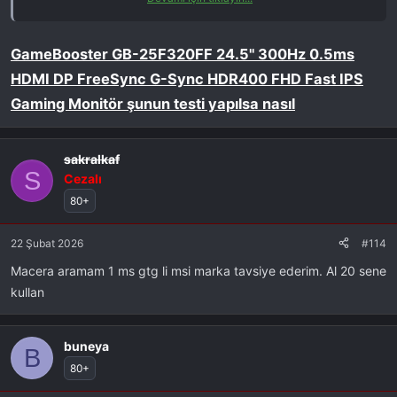
GyfBkm6pFNTlGcKc_nICpcOYSbcD8kNM
bunu almak yerine
https://www.vatanbilgisayar.com/dell-24-5-aw2523hf-1ms-
360hz-fullhd-hdmi-dp-ips-gaming-monitor.html
bu daha mantıklı
GameBooster GB-25F320FF 24.5" 300Hz 0.5ms
değil mi?
HDMI DP FreeSync G-Sync HDR400 FHD Fast IPS
Gaming Monitör şunun testi yapılsa nasıl
sakralkaf
S
Cezalı
80+
22 Şubat 2026
#114
Macera aramam 1 ms gtg li msi marka tavsiye ederim. Al 20 sene
kullan
buneya
B
80+